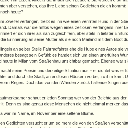
nten aber verstehen, das ihre Liebe seinen Gedichten gleich kommt; 
 noch heute?
im Zweifel verfangen, treibt es ihn wie einen verirrten Hund in der 
tand. Damals war sie hilflos wegen eines zeitlosen Verlangens ihrer 
innert er sich ihrer als nah zugleich fern, aber stets in tiefster Ehrfurc
 die Erinnerung an seine Mutter als sie noch Mailand mit dem Boot d
lingeln an selber Stelle Fahrradfahrer ehe die Hupe eines Autos sie ve
anderes besagt sein Gefühl: es handelt sich um einen unerfüllten Wun
d heute in Milan vom Straßenbau unsichtbar gemacht. Ebenso war sie e
 macht seine Poesie und derzeitige Situation aus – er dichtet was er 
te, und durch die Stadt, an endlosen Häusern vorbei, zu ihm kam. 
vorm Regen. Doch das von den Wänden zurück hallende Singen oder L
ufmerksamer schaut er jeden Sonntag wer von der Beichte aus der K
eilt. Denn es sind genau diese Menschen die nicht einmal merken das s
a war ihr Name, im November eine seltene Blume.
nen Gedichten versucht er um so mehr die von den Straßen verschütt