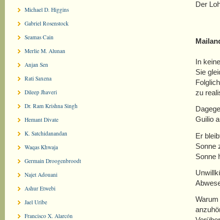
Der Loh
Michael D. Higgins
Gabriel Rosenstock
Seamas Cain
Mailan
Merlie M. Alunan
In kein
Anjan Sen
Sie gle
Rati Saxena
Folglic
zu real
Dileep Jhaveri
Dr. Ram Krishna Singh
Dagegen
Guilio 
Hemant Divate
K. Satchidanandan
Er blei
Sonne z
Waqas Khwaja
Sonne h
Germain Droogenbroodt
Unwillk
Najet Adouani
Abwesen
Ashur Etwebi
Warum e
Jael Uribe
anzuhör
Francisco X. Alarcón
Vorüber