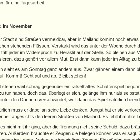
n für eine Tagesarbeit
d im November
er Stadt sind Straßen vermeidbar, aber in Mailand kommt noch etwas 
ichen stehenden Flüssen. Verstärkt wird das unter der Woche durch d
h tritt jeder im Widerspruch zu Heraklit auf der Stelle. So bleiben a
isieren, dazu gehört vor allem Mut. Erst dann kann jeder im Alltag zu 
 sieht es am Sonntag ganz anders aus. Zwar gähnen einem dann bloß
auf. Kommt! Geht auf und ab. Bleibt stehen!
bt stehen weil schräg gegenüber ein rätselhaftes Schattenspiel begonn
u tun haben, doch das, überlegt er sich, gelänge ihm nur als selbsts
inter den Dächern verschwindet, weil dann das Spiel natürlich beende
ürlich muss er dabei an seine Liebe denken. Jüngst hat er sie verlo
heit angesichts den leeren Straßen von Mailand. Es fehlt ihm ihre L
s nicht mit ihr ging, aber die Trennung nicht seine Schuld, dazu brä
en. Außerdem bräuchte er Zeugen die belegen können was er sagt.
gehen im Leben. Anders die imaginären Zeugen. Sie würden erstmals