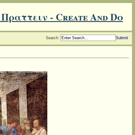
 Πραττειν - Create And Do
Search
: