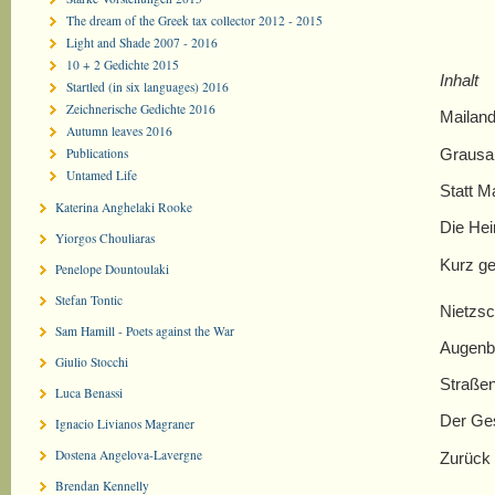
The dream of the Greek tax collector 2012 - 2015
Light and Shade 2007 - 2016
10 + 2 Gedichte 2015
Inhalt
Startled (in six languages) 2016
Zeichnerische Gedichte 2016
Mailan
Autumn leaves 2016
Grausa
Publications
Untamed Life
Statt M
Katerina Anghelaki Rooke
Die Hei
Yiorgos Chouliaras
Kurz g
Penelope Dountoulaki
Stefan Tontic
Nietzsc
Sam Hamill - Poets against the War
Augenbl
Giulio Stocchi
Straße
Luca Benassi
Der Ge
Ignacio Livianos Magraner
Dostena Angelova-Lavergne
Zurück 
Brendan Kennelly