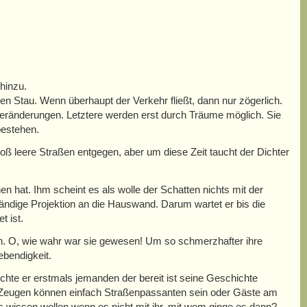
hinzu.
en Stau. Wenn überhaupt der Verkehr fließt, dann nur zögerlich.
us Veränderungen. Letztere werden erst durch Träume möglich. Sie
bestehen.
 leere Straßen entgegen, aber um diese Zeit taucht der Dichter
en hat. Ihm scheint es als wolle der Schatten nichts mit der
tändige Projektion an die Hauswand. Darum wartet er bis die
t ist.
ren. O, wie wahr war sie gewesen! Um so schmerzhafter ihre
ebendigkeit.
uchte er erstmals jemanden der bereit ist seine Geschichte
 Zeugen können einfach Straßenpassanten sein oder Gäste am
 wissen wollen wenn es nicht mit ihr, mit wem ginge es dann?