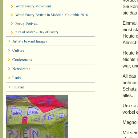
Sie kön
World Poetry Movement
sie das
World Poetry Festival in Medellin, Colombia 2016
Einmal 
Poetry Festivals
einst s
21st of March - Day of Poetry
Heute er
Artists beyond Images
Ähnlich
Culture
Heute k
Nichts 
Conferences
war, un
Newsletter
All das
Links
aufmach
Imprint
Schutz 
alles.
Um so a
vorbei 
Magnoli
Mit sei