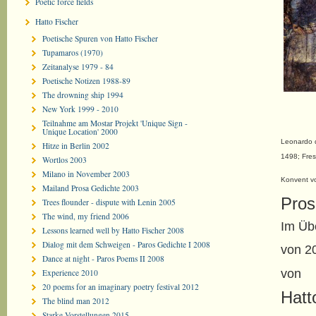
Poetic force fields
Hatto Fischer
Poetische Spuren von Hatto Fischer
Tupamaros (1970)
Zeitanalyse 1979 - 84
Poetische Notizen 1988-89
The drowning ship 1994
New York 1999 - 2010
Teilnahme am Mostar Projekt 'Unique Sign -
Unique Location' 2000
Leonardo 
Hitze in Berlin 2002
1498; Fres
Wortlos 2003
Milano in November 2003
Konvent vo
Mailand Prosa Gedichte 2003
Pros
Trees flounder - dispute with Lenin 2005
The wind, my friend 2006
Im Üb
Lessons learned well by Hatto Fischer 2008
Dialog mit dem Schweigen - Paros Gedichte I 2008
von 2
Dance at night - Paros Poems II 2008
von
Experience 2010
20 poems for an imaginary poetry festival 2012
Hatt
The blind man 2012
Starke Vorstellungen 2015