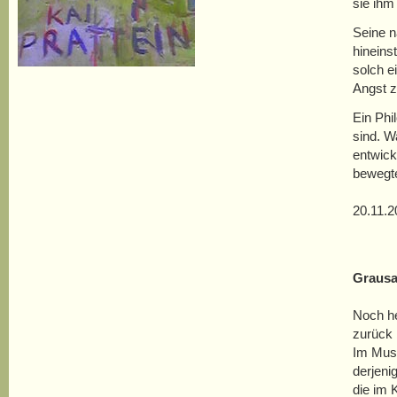
sie ihm
Seine n
hineins
solch e
Angst z
Ein Phi
sind. W
entwick
bewegte
20.11.2
Grausa
Noch he
zurück 
Im Mus
derjeni
die im 