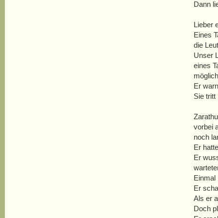
Dann li
Lieber 
Eines T
die Leu
Unser L
eines T
möglich
Er warn
Sie tri
Zarathu
vorbei 
noch la
Er hatt
Er wus
wartete
Einmal 
Er scha
Als er 
Doch pl