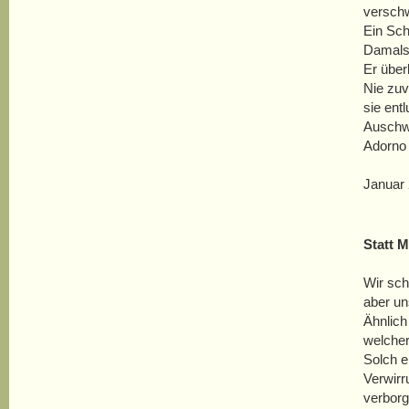
versch
Ein Sch
Damals 
Er über
Nie zu
sie ent
Auschw
Adorno 
Januar
Statt 
Wir sch
aber un
Ähnlich
welcher
Solch e
Verwirru
verbor