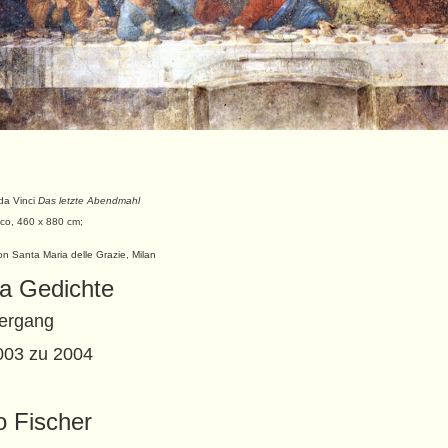
da Vinci
Das letzte Abendmahl
co, 460 x 880 cm;
n Santa Maria delle Grazie, Milan
a Gedichte
ergang
003 zu 2004
o Fischer