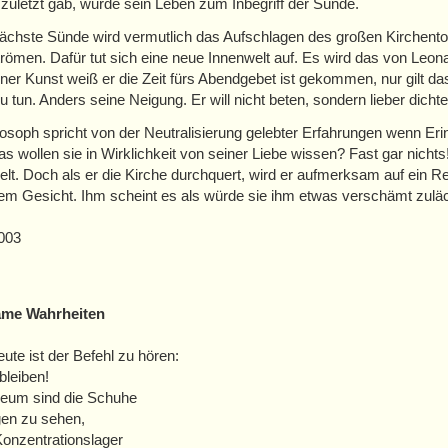
 zuletzt gab, wurde sein Leben zum Inbegriff der Sünde.
ächste Sünde wird vermutlich das Aufschlagen des großen Kirchentores
trömen. Dafür tut sich eine neue Innenwelt auf. Es wird das von Leon
iner Kunst weiß er die Zeit fürs Abendgebet ist gekommen, nur gilt das 
u tun. Anders seine Neigung. Er will nicht beten, sondern lieber dic
losoph spricht von der Neutralisierung gelebter Erfahrungen wenn Eri
as wollen sie in Wirklichkeit von seiner Liebe wissen? Fast gar nichts
elt. Doch als er die Kirche durchquert, wird er aufmerksam auf ein Re
m Gesicht. Ihm scheint es als würde sie ihm etwas verschämt zuläc
003
me Wahrheiten
ute ist der Befehl zu hören:
bleiben!
eum sind die Schuhe
gen zu sehen,
Konzentrationslager