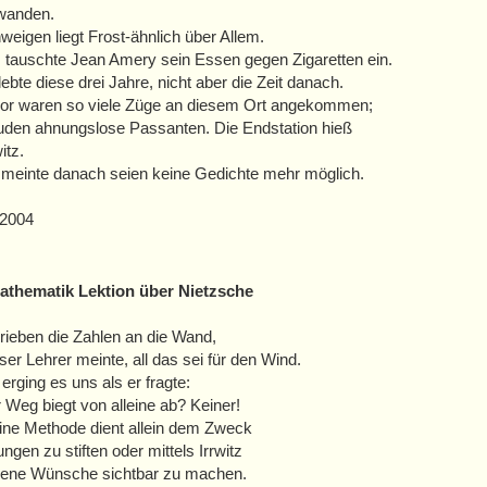
wanden.
weigen liegt Frost-ähnlich über Allem.
tauschte Jean Amery sein Essen gegen Zigaretten ein.
lebte diese drei Jahre, nicht aber die Zeit danach.
vor waren so viele Züge an diesem Ort angekommen;
luden ahnungslose Passanten. Die Endstation hieß
itz.
meinte danach seien keine Gedichte mehr möglich.
 2004
Mathematik Lektion über Nietzsche
rieben die Zahlen an die Wand,
ser Lehrer meinte, all das sei für den Wind.
 erging es uns als er fragte:
 Weg biegt von alleine ab? Keiner!
ine Methode dient allein dem Zweck
ngen zu stiften oder mittels Irrwitz
gene Wünsche sichtbar zu machen.