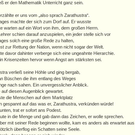
eß er den Mathematik Unterricht ganz sein.
erzählte er uns vom „also sprach Zarathustra“.
ages machte der sich zum Dorf auf. Er wusste
te warten auf ein Wort von ihm, dem großen Herrn.
ehrer schien darauf anzuspielen, ein jeder stelle sich vor
ages solch eine große Rede zu halten,
st zur Rettung der Nation, wenn nicht sogar der Welt.
te davor dahinter verberge sich eine ungeahnte Hierarchie.
tt in Krisenzeiten hervor wenn Angst am stärksten sei.
stra verließ seine Höhle und ging bergab,
an Büschen die ihm entlang des Weges
nge nach sahen. Ein unvergesslicher Anblick.
e auf diesen Augenblick gewartet.
ste die Menschen auf dem Marktplatz
n gespannt auf das was er, Zarathustra, verkünden würde!
unten, trat er sofort ans Podest.
ute in die Menge und gab dann das Zeichen, er wolle sprechen.
aber mit seiner Rede beginnen wollte, kam es anders als erwartet aus 
ötzlich überflog ein Schatten seine Seele.