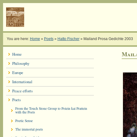
You are here:
Home
»
Poets
»
Hatto Fischer
»
Mailand Prosa Gedichte 2003
Mail
Home
Philosophy
Europe
International
Peace efforts
Poets
From the Touch Stone Group to Poiein kai Prattein
with the Poets
Poetic Sense
The immortal poets