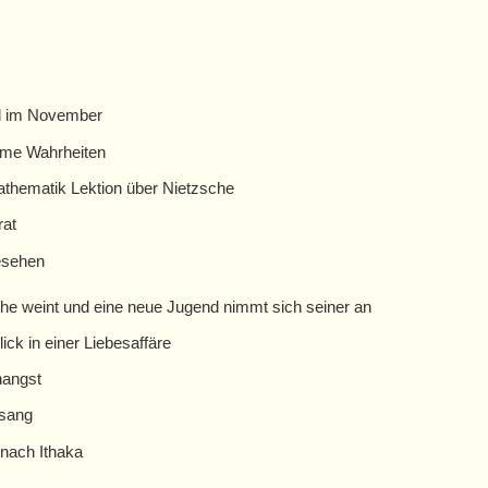
d im November
me Wahrheiten
athematik Lektion über Nietzsche
rat
esehen
he weint und eine neue Jugend nimmt sich seiner an
ick in einer Liebesaffäre
nangst
sang
nach Ithaka