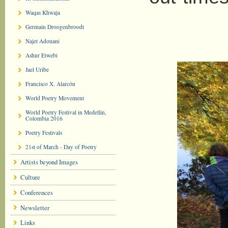
Waqas Khwaja
Germain Droogenbroodt
Najet Adouani
Ashur Etwebi
Jael Uribe
Francisco X. Alarcón
World Poetry Movement
World Poetry Festival in Medellin,
Colombia 2016
Poetry Festivals
21st of March - Day of Poetry
Artists beyond Images
Culture
Conferences
Newsletter
Links