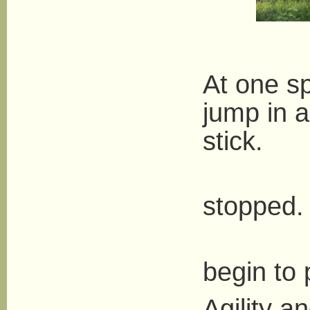
At one s
jump in a
stick.
Peopl
stopped.
The
begin to 
Agility a