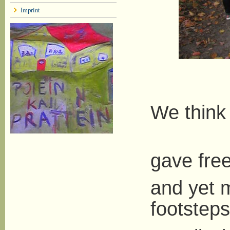
Imprint
We think
listen
gave fre
and yet m
footsteps