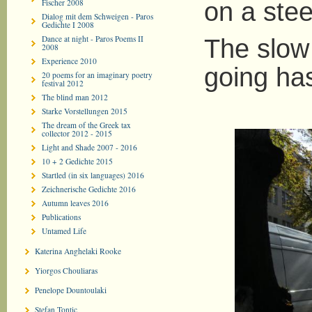
on a stee
Fischer 2008
Dialog mit dem Schweigen - Paros
Gedichte I 2008
Dance at night - Paros Poems II
The slow
2008
Experience 2010
going has
20 poems for an imaginary poetry
festival 2012
The blind man 2012
Starke Vorstellungen 2015
The dream of the Greek tax
collector 2012 - 2015
Light and Shade 2007 - 2016
10 + 2 Gedichte 2015
Startled (in six languages) 2016
Zeichnerische Gedichte 2016
Autumn leaves 2016
Publications
Untamed Life
Katerina Anghelaki Rooke
Yiorgos Chouliaras
Penelope Dountoulaki
Stefan Tontic