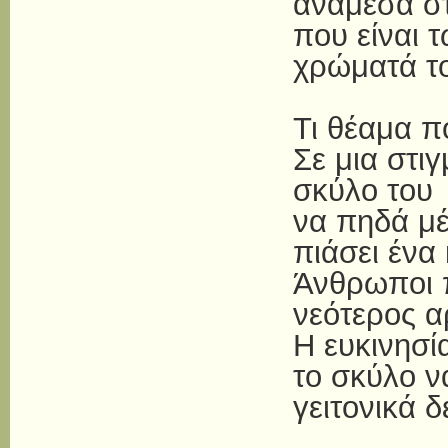
ανάμεσα σ
που είναι 
χρώματά τ
Τι θέαμα π
Σε μια στι
σκύλο του
να πηδά μέ
πιάσει ένα
Άνθρωποι 
νεότερος αρ
Η ευκινησί
το σκύλο ν
γειτονικά δ