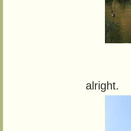
It 
alright.