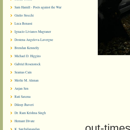
Sam Hamill - Poets against the War
Giulio Stocchi
Luca Benassi
Ignacio Livianos Magraner
Dostena Angelova-Lavergne
Brendan Kennelly
Michael D. Higgins
Gabriel Rosenstock
Seamas Cain
Merlie M. Alunan
Anjan Sen
Rati Saxena
Too 
Dileep Jhaveri
t
Dr. Ram Krishna Singh
Hemant Divate
out-times
K. Satchidanandan