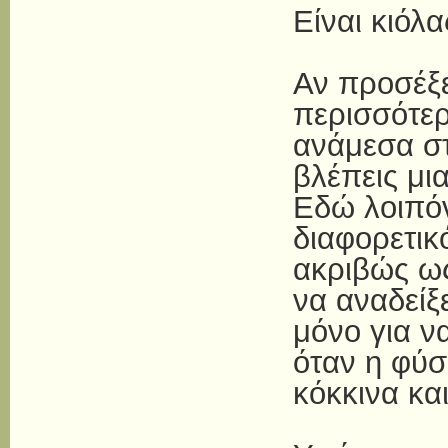
Είναι κιόλ
Αν προσέξε
περισσότερ
ανάμεσα στ
βλέπεις μια
Εδώ λοιπόν
διαφορετικ
ακριβώς ως
να αναδείξ
μόνο για ν
όταν η φύσ
κόκκινα κα