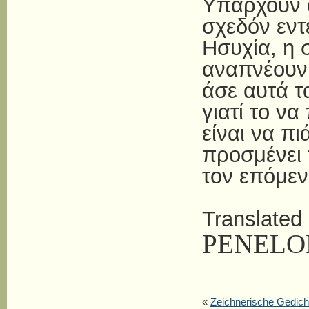
Υπάρχουν ά
σχεδόν εντ
Ησυχία, η 
αναπνέουν,
άσε αυτά 
γιατί το να
είναι να π
προσμένει 
τον επόμεν
Translated
PENELO
«
Zeichnerische Gedich