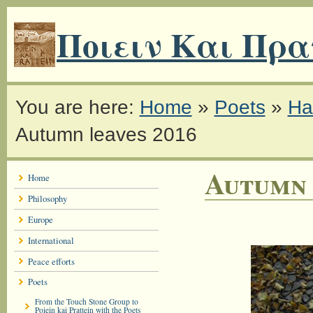
Ποιειν Και Πρα
You are here:
Home
»
Poets
»
Ha
Autumn leaves 2016
Autumn 
Home
Philosophy
Europe
International
Peace efforts
Poets
From the Touch Stone Group to
Poiein kai Prattein with the Poets