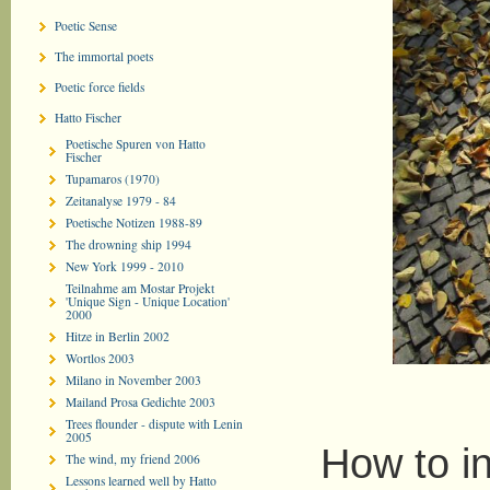
Poetic Sense
The immortal poets
Poetic force fields
Hatto Fischer
Poetische Spuren von Hatto
Fischer
Tupamaros (1970)
Zeitanalyse 1979 - 84
Poetische Notizen 1988-89
The drowning ship 1994
New York 1999 - 2010
Teilnahme am Mostar Projekt
'Unique Sign - Unique Location'
2000
Hitze in Berlin 2002
Wortlos 2003
Milano in November 2003
Mailand Prosa Gedichte 2003
Trees flounder - dispute with Lenin
2005
How to int
The wind, my friend 2006
Lessons learned well by Hatto