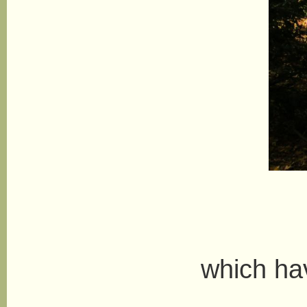
The
which ha