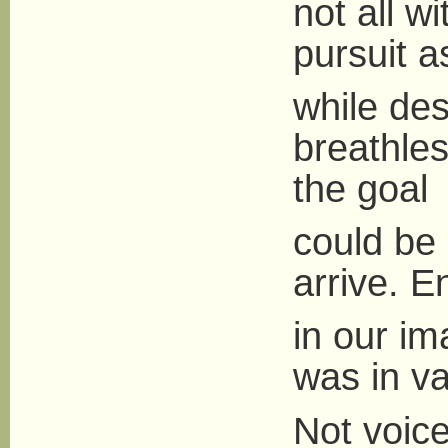
not all wi
pursuit a
while des
breathle
the goal
could be
arrive. E
in our im
was in va
Not voice