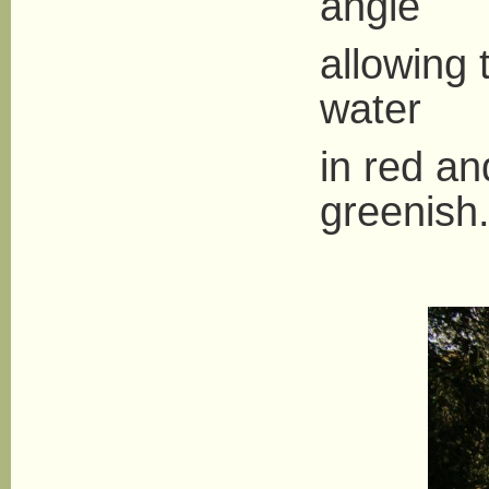
angle
allowing 
water
in red a
greenish