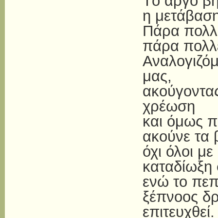
Tο αργό βή
η μετάβαση
Πάρα πολλ
πάρα πολλέ
Αναλογιζόμ
μας,
ακούγοντας
χρέωση
και όμως π
ακούνε τα 
όχι όλοι μ
καταδίωξη 
ενώ το πεπ
ξέπνοος δρ
επιτευχθεί