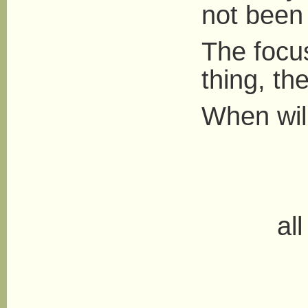
not been
The focus
thing, th
When wil
like 
in b
all now
What